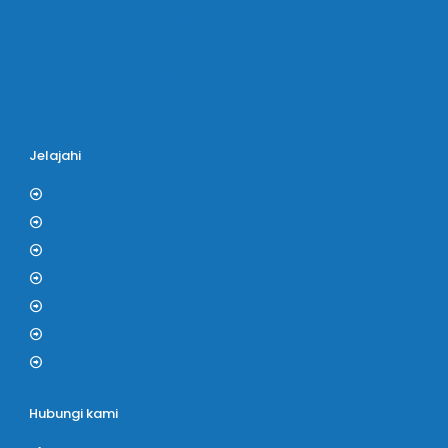
Bus Pariwisata Hiba Utama
Bus Pariwisata White Horse
Bus Pariwisata Bin Ilyas
Bus Pariwisata Blue Star
Jelajahi
Blog
Tentang Kami
Kontak
F.A.Q
Kerjasama
Gallery
PROMO
Hubungi kami