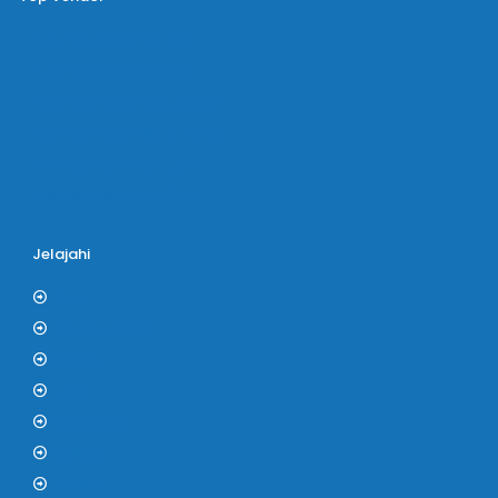
Bus Pariwisata Big Bird
Bus Pariwisata Starbus
Bus Pariwisata Hiba Utama
Bus Pariwisata White Horse
Bus Pariwisata Bin Ilyas
Bus Pariwisata Blue Star
Jelajahi
Blog
Tentang Kami
Kontak
F.A.Q
Kerjasama
Gallery
PROMO