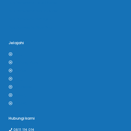
Bus Pariwisata Hiba Utama
Bus Pariwisata White Horse
Bus Pariwisata Bin Ilyas
Bus Pariwisata Blue Star
Jelajahi
Blog
Tentang Kami
Kontak
F.A.Q
Kerjasama
Gallery
PROMO
Hubungi kami
0811 114 014