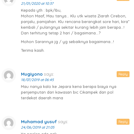
21/01/2020 at 10:37
Kepada yth : bpk/Ibu,
Mohon Maaf, Mau tanya… Klu utk wisata Ziarah Cirebon,
panjalu, pamijahan. Klu rencana berangkat sore hari, kira”
kembali / pulangnya sekitar kurang lebih jam berapa…!
Dan terhitung tetap 2 hari / bagaimana…?
Mohon Sarannya jg / yg sebaiknya bagaimana…!
Terima kasih.
Mugiyono
says:
Reply
18/07/2019 at 06:45
Mau nanya kalo ke Jepara kena berapa biaya nya
penjemputan dari kawasan bic Cikampek dan pol
terdekat daerah mana
Muhamad yusuf
says:
Reply
24/06/2019 at 21:05
Yg ngelen ada gak