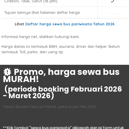
Cirebon, Tasik, Garut (18 jam)
Tujuan lainnya lihat halaman daftar harga
. . . . .
Lihat
Daftar harga sewa bus pariwisata Tahun 2026
Informasi harga net, silahkan hubungi kami.
Harga diatas ini termasuk BBM, asuransi, driver dan helper. Belum
termasuk Toll, parkir, dan uang tip.
Promo, harga sewa bus
MURAH!
(periode booking Februari 2026
- Maret 2026)
*Sewa dibulan Februari-Maret, pakai bulan Mei 2026.
**Klik tombol "sewa bus pariwisata" dibawah dan isi form untuk