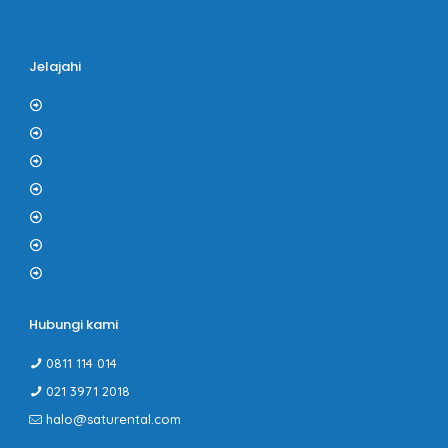
Bus Pariwisata Blue Star
Jelajahi
Blog
Tentang Kami
Kontak
F.A.Q
Kerjasama
Gallery
PROMO
Hubungi kami
0811 114 014
021 3971 2018
halo@saturental.com