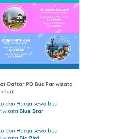
hat Daftar PO Bus Pariwisata
innya:
to dan Harga sewa bus
riwisata
Blue Star
to dan Harga sewa bus
riwisata
Big Bird