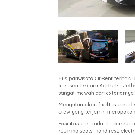
Bus pariwisata CitiRent terba
karoseri terbaru Adi Putro Jet
sangat mewah dari exteriornya.
Mengutamakan fasilitas yang le
crew yang terjamin merupakan k
Fasilitas
yang ada didalamnya a
reclining seats, hand rest, electric