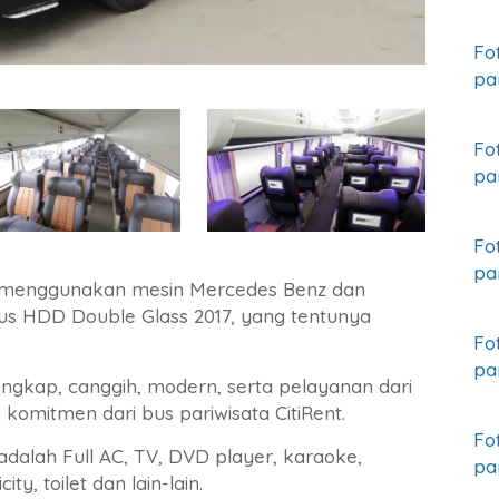
Fo
pa
Fo
pa
Fo
pa
ru menggunakan mesin Mercedes Benz dan
bus HDD Double Glass 2017, yang tentunya
Fo
pa
ngkap, canggih, modern, serta pelayanan dari
omitmen dari bus pariwisata CitiRent.
Fo
dalah Full AC, TV, DVD player, karaoke,
pa
ity, toilet dan lain-lain.