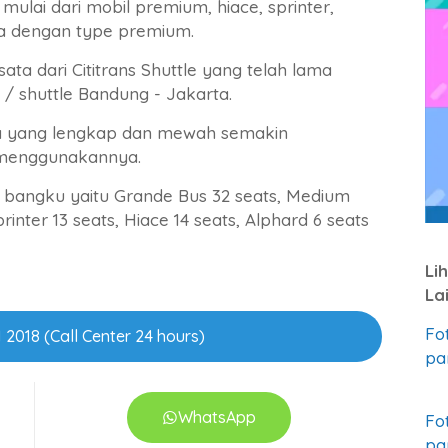
mulai dari mobil premium, hiace, sprinter,
a dengan type premium.
sata dari Cititrans Shuttle yang telah lama
l / shuttle Bandung - Jakarta.
ya yang lengkap dan mewah semakin
menggunakannya.
s bangku yaitu Grande Bus 32 seats, Medium
inter 13 seats, Hiace 14 seats, Alphard 6 seats
Li
La
Fo
 2018 (Call Center 24 hours)
pa
WhatsApp
Fo
pa