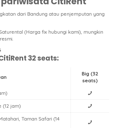
pariwisata CitiRent
ngkatan dari Bandung atau penjemputan yang
 Saturental (Harga fix hubungi kami), mungkin
resmi.
6
itiRent 32 seats:
Big (32
uan
seats)
jam)
 (12 jam)
tahari, Taman Safari (14