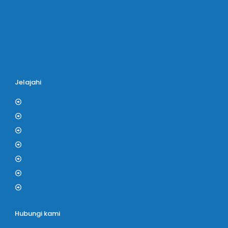
Bus Pariwisata Hiba Utama
Bus Pariwisata White Horse
Bus Pariwisata Bin Ilyas
Bus Pariwisata Blue Star
Jelajahi
Blog
Tentang Kami
Kontak
F.A.Q
Kerjasama
Gallery
PROMO
Hubungi kami