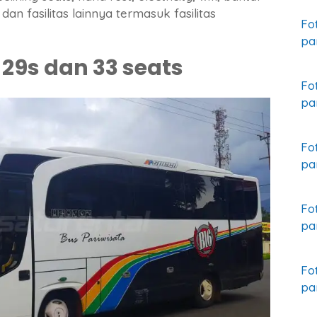
an fasilitas lainnya termasuk fasilitas
Fo
pa
29s dan 33 seats
Fo
pa
Fo
pa
Fo
pa
Fo
pa