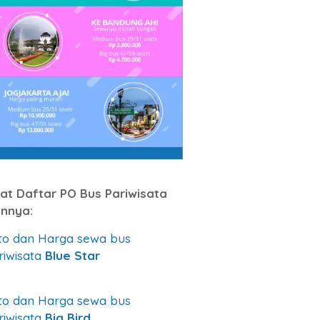
hat Daftar PO Bus Pariwisata
innya:
to dan Harga sewa bus
riwisata
Blue Star
to dan Harga sewa bus
riwisata
Big Bird