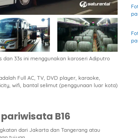
Fo
pa
Fo
pa
dan 33s ini menggunakan karoseri Adiputro
dalah Full AC, TV, DVD player, karaoke,
ricity, wifi, bantal selimut (penggunaan luar kota)
pariwisata B16
ngkatan dari Jakarta dan Tangerang atau
an tujuan.