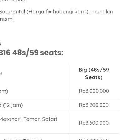
 Saturental (Harga fix hubungi kami), mungkin
resmi.
6
16 48s/59 seats:
Big (48s/59
n
Seats)
jam)
Rp3.000.000
 (12 jam)
Rp3.200.000
atahari, Taman Safari
Rp3.600.000