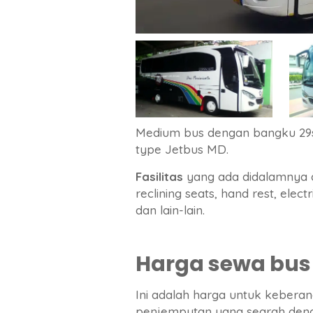
Medium bus dengan bangku 29s 
type Jetbus MD.
Fasilitas
yang ada didalamnya a
reclining seats, hand rest, elect
dan lain-lain.
Harga sewa bus 
Ini adalah harga untuk kebera
penjemputan yang searah deng