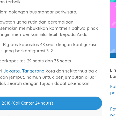
han terbaik.
lam golongan bus standar pariwisata.
rawatan yang rutin dan peremajaan
 semakin membuktikan komitmen bahwa pihak
ingin memberikan nilai lebih kepada Anda.
 Big bus kapasitas 48 seat dengan konfigurasi
t yang berkonfigurasi 3-2.
rkapasitas 29 seats dan 33 seats.
Li
ri
Jakarta
,
Tangerang
kota dan sekitarnya baik
La
 dan jemput, namun untuk penjemputan diluar
dak searah dengan tujuan dapat dikenakan
Fo
pa
 2018 (Call Center 24 hours)
Fo
pa