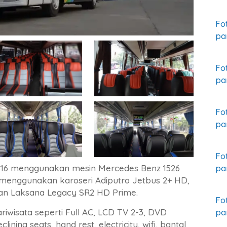
Fo
pa
Fo
pa
Fo
pa
Fo
pa
 B16 menggunakan mesin Mercedes Benz 1526
menggunakan karoseri Adiputro Jetbus 2+ HD,
an Laksana Legacy SR2 HD Prime.
Fo
pa
iwisata seperti Full AC, LCD TV 2-3, DVD
ining seats, hand rest, electricity, wifi, bantal