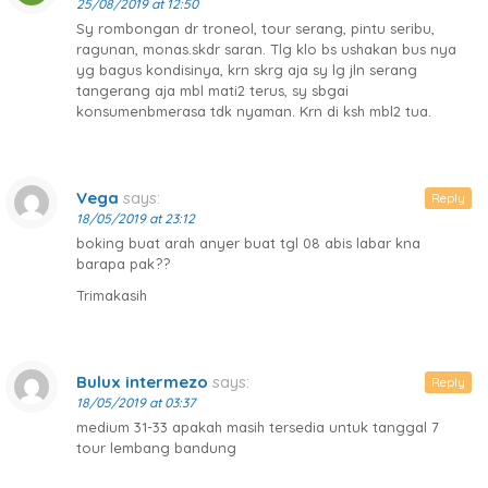
25/08/2019 at 12:50
Sy rombongan dr troneol, tour serang, pintu seribu,
ragunan, monas.skdr saran. Tlg klo bs ushakan bus nya
yg bagus kondisinya, krn skrg aja sy lg jln serang
tangerang aja mbl mati2 terus, sy sbgai
konsumenbmerasa tdk nyaman. Krn di ksh mbl2 tua.
Vega
says:
Reply
18/05/2019 at 23:12
boking buat arah anyer buat tgl 08 abis labar kna
barapa pak??
Trimakasih
Bulux intermezo
says:
Reply
18/05/2019 at 03:37
medium 31-33 apakah masih tersedia untuk tanggal 7
tour lembang bandung