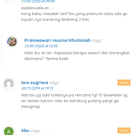
17/01/2020 at 09:49
asalamualikum ……
kang kalau masalah tarif bis yang premuim class ada gx
tujuan nya bandung lembang 2 hari
Prameswari Husnul Khotimah
says:
21/01/2020 at 15:05
Halo Ibu An’an. Kapasitas berapa seats? dan berangkat
darimana? Terima kasih
Iwa sugriwa
says:
Reply
20/11/2019 at 19:13
Ada bis yg ada toiletnya pa rencana tgl 15 desember sy
sm temen kantor mau ke bandung pulang pergi ga
menginap
Abu
says:
Reply