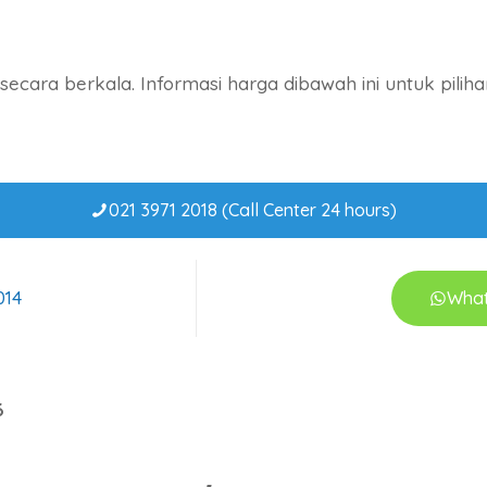
secara berkala. Informasi harga dibawah ini untuk piliha
021 3971 2018 (Call Center 24 hours)
014
Wha
6