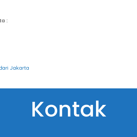
ta :
dari Jakarta
Kontak