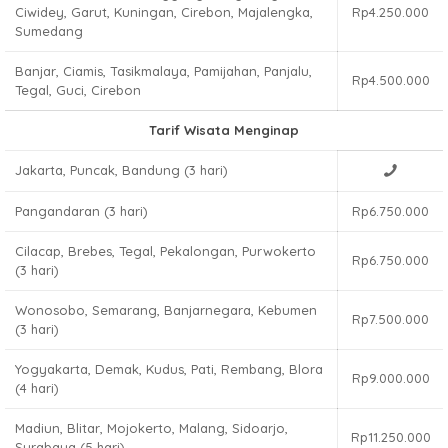
Ciwidey, Garut, Kuningan, Cirebon, Majalengka,
Rp4.250.000
Sumedang
Banjar, Ciamis, Tasikmalaya, Pamijahan, Panjalu,
Rp4.500.000
Tegal, Guci, Cirebon
Tarif Wisata Menginap
Jakarta, Puncak, Bandung (3 hari)
Pangandaran (3 hari)
Rp6.750.000
Cilacap, Brebes, Tegal, Pekalongan, Purwokerto
Rp6.750.000
(3 hari)
Wonosobo, Semarang, Banjarnegara, Kebumen
Rp7.500.000
(3 hari)
Yogyakarta, Demak, Kudus, Pati, Rembang, Blora
Rp9.000.000
(4 hari)
Madiun, Blitar, Mojokerto, Malang, Sidoarjo,
Rp11.250.000
Surabaya (5 hari)