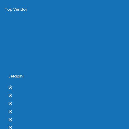
Top Vendor
Bus Pariwisata Big Bird
Bus Pariwisata Starbus
Bus Pariwisata Hiba Utama
Bus Pariwisata White Horse
Bus Pariwisata Bin Ilyas
Bus Pariwisata Blue Star
Jelajahi
Blog
Tentang Kami
Kontak
F.A.Q
Kerjasama
Gallery