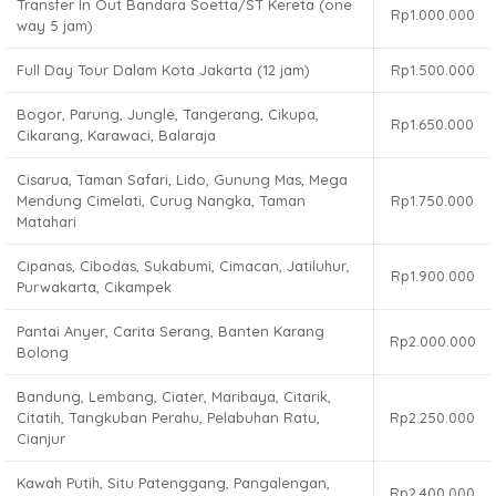
Transfer In Out Bandara Soetta/ST Kereta (one
Rp1.000.000
way 5 jam)
Full Day Tour Dalam Kota Jakarta (12 jam)
Rp1.500.000
Bogor, Parung, Jungle, Tangerang, Cikupa,
Rp1.650.000
Cikarang, Karawaci, Balaraja
Cisarua, Taman Safari, Lido, Gunung Mas, Mega
Mendung Cimelati, Curug Nangka, Taman
Rp1.750.000
Matahari
Cipanas, Cibodas, Sukabumi, Cimacan, Jatiluhur,
Rp1.900.000
Purwakarta, Cikampek
Pantai Anyer, Carita Serang, Banten Karang
Rp2.000.000
Bolong
Bandung, Lembang, Ciater, Maribaya, Citarik,
Citatih, Tangkuban Perahu, Pelabuhan Ratu,
Rp2.250.000
Cianjur
Kawah Putih, Situ Patenggang, Pangalengan,
Rp2.400.000