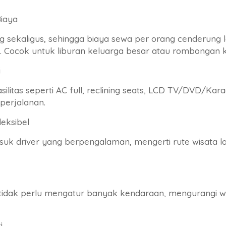
Biaya
ekaligus, sehingga biaya sewa per orang cenderung l
 Cocok untuk liburan keluarga besar atau rombongan ke
i
silitas seperti AC full, reclining seats, LCD TV/DVD/Ka
perjalanan.
leksibel
suk driver yang berpengalaman, mengerti rute wisata
idak perlu mengatur banyak kendaraan, mengurangi wa
i