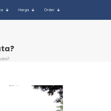
ce
Harga
Order
ata?
sata?