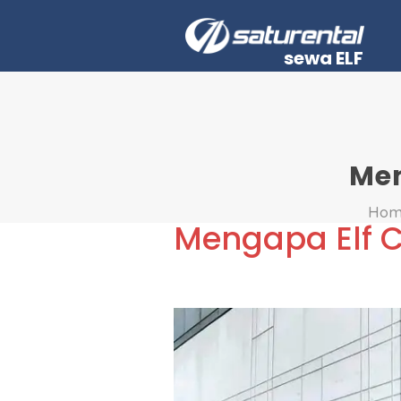
sewa ELF
Men
Hom
Mengapa Elf 