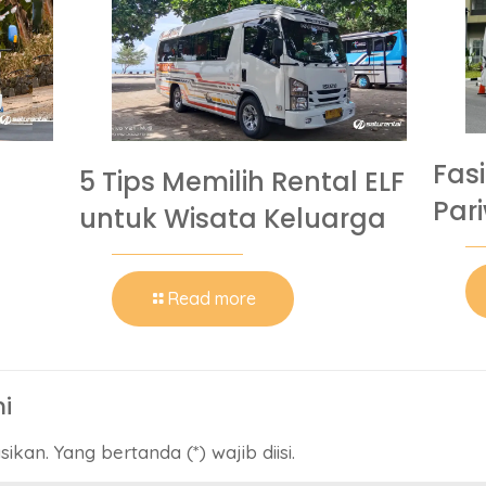
Fas
5 Tips Memilih Rental ELF
Par
untuk Wisata Keluarga
Read more
ni
ikan. Yang bertanda (*) wajib diisi.