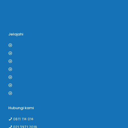
Bus Pariwisata White Horse
Bus Pariwisata Bin Ilyas
Bus Pariwisata Blue Star
Jelajahi
Blog
Tentang Kami
Kontak
F.A.Q
Kerjasama
Gallery
PROMO
Hubungi kami
0811 114 014
021 3971 2018