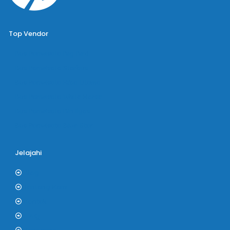
Top Vendor
Bus Pariwisata Big Bird
Bus Pariwisata Starbus
Bus Pariwisata Hiba Utama
Bus Pariwisata White Horse
Bus Pariwisata Bin Ilyas
Bus Pariwisata Blue Star
Jelajahi
Blog
Tentang Kami
Kontak
F.A.Q