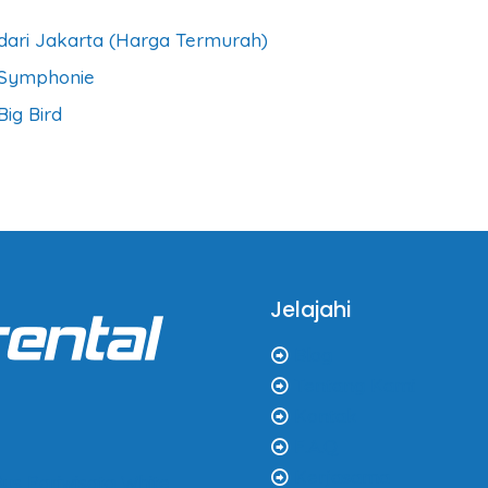
dari Jakarta (Harga Termurah)
 Symphonie
ig Bird
Jelajahi
Blog
Tentang Kami
Kontak
F.A.Q
Kerjasama
us Pariwisata White