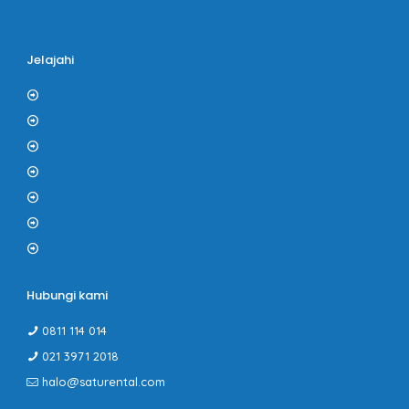
Bus Pariwisata Blue Star
Jelajahi
Blog
Tentang Kami
Kontak
F.A.Q
Kerjasama
Gallery
PROMO
Hubungi kami
0811 114 014
021 3971 2018
halo@saturental.com