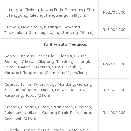
Jatinagor, Ciwidey, Kawah Putih, Sumedang, Situ
Rp2.700.000
Patenggang, Cileunyi, Pengalengan (18 jam)
Cirebon, Majalengka, Kuningan, Sawarna,
Rp3.000.000
Tasikmalaya, Suryalaya, Ujung Genteng (18 jam)
Tarif Wisata Menginap
Bogor, Citereup, Pasir Mukti, Cilengsi, Cikupa,
Balaraja, Cikokol, Cikarang, The Jungle, Jungle
Rp3.600.000
Land, Ciseeng, Mekarsari, Sentul, Cibubur,
Karawaci, Tangerang (2 hari max 12 jam/hari)
Cisarua, Taman Safari, Mega Mendung, Gunung
Mas, Cinangneng, Cimelati, Leuwiliang, Ciawi,
Rp3.800.000
Karawang, Tapos (2 hari)
Cipanas, Cibodas, Ciloto, Salabintana, Cimacan,
Sukabumi, Jatiluhur, Gunung Salak, Purwakarta,
Rp4.000.000
Cikampek (2 hari)
Pulorida, Cilegon, Merak, Serang, Carita, Anyer,