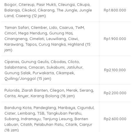
Bogor, Citereup, Pasir Mukti, Cileungsi, Cikupa,
Balaraja, Cikokol, Cikarang, The Jungle, Jungle
Rp1.800.000
Land, Ciseeng (12 jam)
Taman Safari, Cilember, Lido, Cisarua, TWM,
Cimori, Mega Mendung, Gunung Mas,
Cinangneng, Cimelati, Leuwiliang, Ciawi,
Rp1.900.000
Karawang, Tapos, Curug Nangka, Highland (15
jam)
Cipanas, Gunung Geulis, Cibodas, Ciloto,
Salabintana, Cimacan, Sukabumi, Jatiluhur,
Rp2.100.000
Gunung Salak, Purwakarta, Cikampek,
Quiling/Jonggol (15 jam)
Pulorida, Ziarah Banten, Cilegon, Merak, Serang,
Rp2.200.000
Carita, Anyer, Karang Bolong (18 jam)
Bandung Kota, Pandeglang, Maribaya, Cigundul,
Ciater, Lembang, TSB, Tangkuban Perahu,
Subang, Indramayu, Tanjung Lesung, Banten
Rp2.600.000
Labuan, Citatih, Pelabuhan Ratu, Citarik, Cianjur
(18 jam)