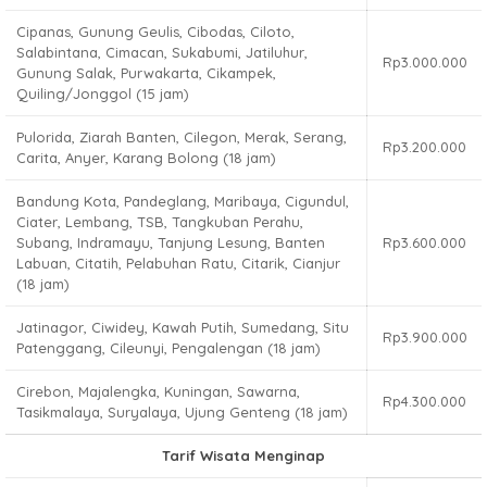
Cipanas, Gunung Geulis, Cibodas, Ciloto,
Salabintana, Cimacan, Sukabumi, Jatiluhur,
Rp3.000.000
Gunung Salak, Purwakarta, Cikampek,
Quiling/Jonggol (15 jam)
Pulorida, Ziarah Banten, Cilegon, Merak, Serang,
Rp3.200.000
Carita, Anyer, Karang Bolong (18 jam)
Bandung Kota, Pandeglang, Maribaya, Cigundul,
Ciater, Lembang, TSB, Tangkuban Perahu,
Subang, Indramayu, Tanjung Lesung, Banten
Rp3.600.000
Labuan, Citatih, Pelabuhan Ratu, Citarik, Cianjur
(18 jam)
Jatinagor, Ciwidey, Kawah Putih, Sumedang, Situ
Rp3.900.000
Patenggang, Cileunyi, Pengalengan (18 jam)
Cirebon, Majalengka, Kuningan, Sawarna,
Rp4.300.000
Tasikmalaya, Suryalaya, Ujung Genteng (18 jam)
Tarif Wisata Menginap