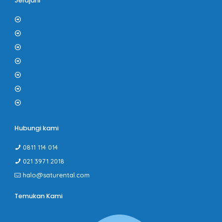
Jelajahi
Blog
Tentang Kami
Kontak
F.A.Q
Kerjasama
Gallery
PROMO
Hubungi kami
0811 114 014
021 3971 2018
halo@saturental.com
Temukan Kami