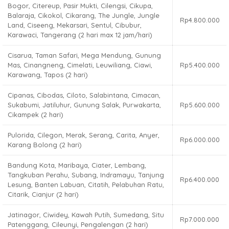
Bogor, Citereup, Pasir Mukti, Cilengsi, Cikupa,
Balaraja, Cikokol, Cikarang, The Jungle, Jungle
Rp4.800.000
Land, Ciseeng, Mekarsari, Sentul, Cibubur,
Karawaci, Tangerang (2 hari max 12 jam/hari)
Cisarua, Taman Safari, Mega Mendung, Gunung
Mas, Cinangneng, Cimelati, Leuwiliang, Ciawi,
Rp5.400.000
Karawang, Tapos (2 hari)
Cipanas, Cibodas, Ciloto, Salabintana, Cimacan,
Sukabumi, Jatiluhur, Gunung Salak, Purwakarta,
Rp5.600.000
Cikampek (2 hari)
Pulorida, Cilegon, Merak, Serang, Carita, Anyer,
Rp6.000.000
Karang Bolong (2 hari)
Bandung Kota, Maribaya, Ciater, Lembang,
Tangkuban Perahu, Subang, Indramayu, Tanjung
Rp6.400.000
Lesung, Banten Labuan, Citatih, Pelabuhan Ratu,
Citarik, Cianjur (2 hari)
Jatinagor, Ciwidey, Kawah Putih, Sumedang, Situ
Rp7.000.000
Patenggang, Cileunyi, Pengalengan (2 hari)