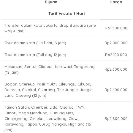
Tujuan
Harga
Tarif Wisata 1 Hari
Transfer dalam kota Jakarta, drop Bandara (one
Rp1.500.000
way 4 jam)
Tour dalam kota (Half day 8 jam)
Rp2.000.000
Tour dalam kota (Full day 12 jam)
Rp2.100.000
Mekarsari, Sentul, Cibubur, Karawaci, Tangerang
Rp2.300.000
(12 jam)
Bogor, Citereup, Pasir Mukti, Cileungsi, Cikupa,
Balaraja, Cikokol, Cikarang, The Jungle, Jungle
Rp2.400.000
Land, Ciseeng (12 jam)
Taman Safari, Cilember, Lido, Cisarua, TWM,
Cimori, Mega Mendung, Gunung Mas,
Cinangneng, Cimelati, Leuwiliang, Ciawi,
Rp2.800.000
Karawang, Tapos, Curug Nangka, Highland (15
jam)