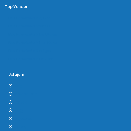
Top Vendor
Bus Pariwisata Big Bird
Bus Pariwisata Starbus
Bus Pariwisata Hiba Utama
Bus Pariwisata White Horse
Bus Pariwisata Bin Ilyas
Bus Pariwisata Blue Star
Jelajahi
Blog
Tentang Kami
Kontak
F.A.Q
Kerjasama
Gallery