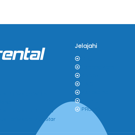
Jelajahi
Blog
Tentang Kami
Kontak
F.A.Q
Kerjasama
us Pariwisata White
Gallery
Horse
PROMO
us Pariwisata Bin Ilyas
us Pariwisata Blue Star