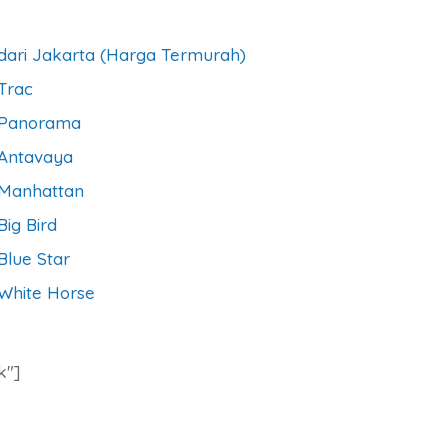
dari Jakarta (Harga Termurah)
Trac
a Panorama
 Antavaya
 Manhattan
ig Bird
Blue Star
 White Horse
k″]