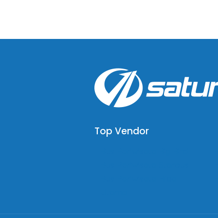
Top Vendor
Bus Pariwisata Big Bird
B
Bus Pariwisata Starbus
Bus Pariwisata Hiba
B
Utama
B