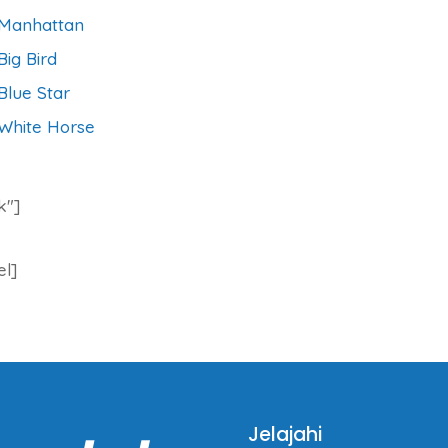
 Manhattan
ig Bird
Blue Star
 White Horse
k″]
el]
Jelajahi