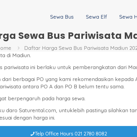
Sewa Bus
Sewa Elf
Sewa H
rga Sewa Bus Pariwisata M
Home
Daftar Harga Sewa Bus Pariwisata Madiun 20
ta di Madiun.
s pariwisata ini berlaku untuk pemberangkatan dari Mad
 dari berbagai PO yang kami rekomendasikan kepada
pariwisata antara PO A dan PO B belum tentu sama.
gat berpengaruh pada harga sewa.
ku daro Saturental.com, untuklebih pastinya silahkan 
suai dengan harga ini.
Telp Office Hours 021 2780 8082