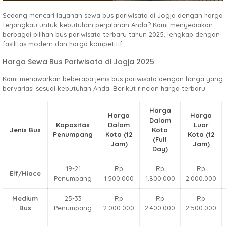
Sedang mencari layanan sewa bus pariwisata di Jogja dengan harga
terjangkau untuk kebutuhan perjalanan Anda? Kami menyediakan
berbagai pilihan bus pariwisata terbaru tahun 2025, lengkap dengan
fasilitas modern dan harga kompetitif.
Harga Sewa Bus Pariwisata di Jogja 2025
Kami menawarkan beberapa jenis bus pariwisata dengan harga yang
bervariasi sesuai kebutuhan Anda. Berikut rincian harga terbaru:
Harga
Harga
Harga
Dalam
Kapasitas
Dalam
Luar
Jenis Bus
Kota
Penumpang
Kota
(12
Kota
(12
(Full
Jam)
Jam)
Day)
19-21
Rp
Rp
Rp
Elf/Hiace
Penumpang
1.500.000
1.800.000
2.000.000
Medium
25-33
Rp
Rp
Rp
Bus
Penumpang
2.000.000
2.400.000
2.500.000