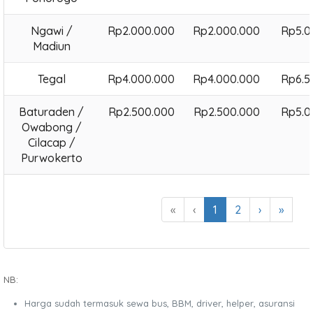
Ngawi /
Rp2.000.000
Rp2.000.000
Rp5.0
Madiun
Tegal
Rp4.000.000
Rp4.000.000
Rp6.5
Baturaden /
Rp2.500.000
Rp2.500.000
Rp5.0
Owabong /
Cilacap /
Purwokerto
«
‹
1
2
›
»
NB:
Harga sudah termasuk sewa bus, BBM, driver, helper, asuransi