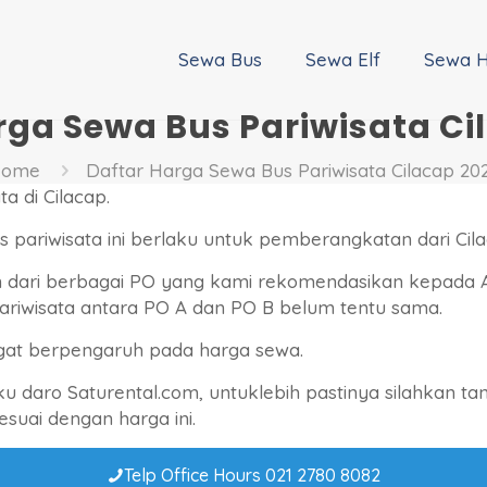
Sewa Bus
Sewa Elf
Sewa H
rga Sewa Bus Pariwisata Ci
ome
Daftar Harga Sewa Bus Pariwisata Cilacap 20
a di Cilacap.
s pariwisata ini berlaku untuk pemberangkatan dari Cila
 dari berbagai PO yang kami rekomendasikan kepada
pariwisata antara PO A dan PO B belum tentu sama.
gat berpengaruh pada harga sewa.
ku daro Saturental.com, untuklebih pastinya silahkan 
suai dengan harga ini.
Telp Office Hours 021 2780 8082