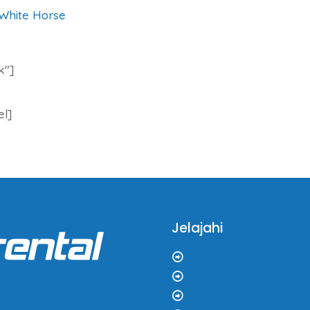
 White Horse
k″]
el]
Jelajahi
Blog
Tentang Kami
Kontak