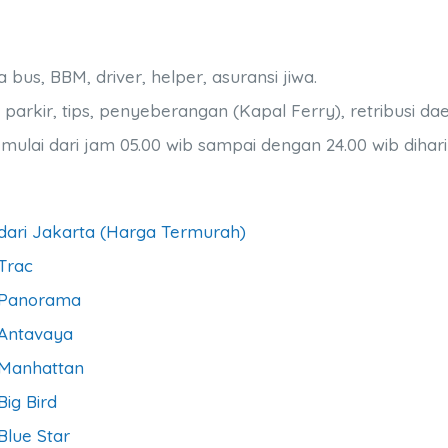
us, BBM, driver, helper, asuransi jiwa.
parkir, tips, penyeberangan (Kapal Ferry), retribusi dae
lai dari jam 05.00 wib sampai dengan 24.00 wib dihar
dari Jakarta (Harga Termurah)
Trac
a Panorama
 Antavaya
 Manhattan
ig Bird
Blue Star