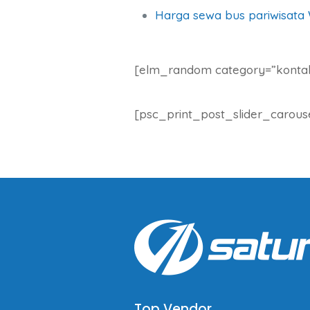
Harga sewa bus pariwisata
[elm_random category=”konta
[psc_print_post_slider_carous
Top Vendor