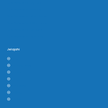
Bus Pariwisata Big Bird
Bus Pariwisata Starbus
Bus Pariwisata Hiba Utama
Bus Pariwisata White Horse
Bus Pariwisata Bin Ilyas
Bus Pariwisata Blue Star
Jelajahi
Blog
Tentang Kami
Kontak
F.A.Q
Kerjasama
Gallery
PROMO