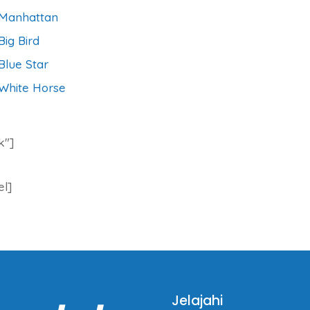
 Manhattan
ig Bird
Blue Star
 White Horse
k″]
el]
Jelajahi