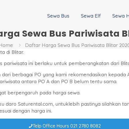
Sewa Bus
Sewa Elf
Sewa H
arga Sewa Bus Pariwisata Bl
Home
Daftar Harga Sewa Bus Pariwisata Blitar 202
 di Blitar.
 pariwisata ini berlaku untuk pemberangkatan dari Blita
 dari berbagai PO yang kami rekomendasikan kepada
pariwisata antara PO A dan PO B belum tentu sama.
gat berpengaruh pada harga sewa.
ku daro Saturental.com, untuklebih pastinya silahkan 
suai dengan harga ini.
Telp Office Hours 021 2780 8082