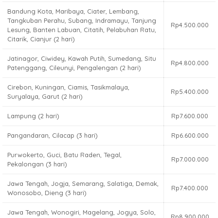
Bandung Kota, Maribaya, Ciater, Lembang,
Tangkuban Perahu, Subang, Indramayu, Tanjung
Rp4.500.000
Lesung, Banten Labuan, Citatih, Pelabuhan Ratu,
Citarik, Cianjur (2 hari)
Jatinagor, Ciwidey, Kawah Putih, Sumedang, Situ
Rp4.800.000
Patenggang, Cileunyi, Pengalengan (2 hari)
Cirebon, Kuningan, Ciamis, Tasikmalaya,
Rp5.400.000
Suryalaya, Garut (2 hari)
Lampung (2 hari)
Rp7.600.000
Pangandaran, Cilacap (3 hari)
Rp6.600.000
Purwokerto, Guci, Batu Raden, Tegal,
Rp7.000.000
Pekalongan (3 hari)
Jawa Tengah, Jogja, Semarang, Salatiga, Demak,
Rp7.400.000
Wonosobo, Dieng (3 hari)
Jawa Tengah, Wonogiri, Magelang, Jogya, Solo,
Rp8.900.000