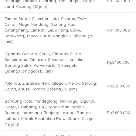
Balaraja, Cikokol, Cikarang, The Jungle, Jungle
Rp1.800.000
Land, Ciseeng (12 jam)
Taman Safari, Cilember, Lido, Cisarua, TWM,
Cimori, Mega Mendung, Gunung Mas,
Cinangneng, Cimelati, Leuwiliang, Ciawi,
Rp1.900.000
Karawang, Tapos, Curug Nangka, Highland (15
jam)
Cipanas, Gunung Geulis, Cibodas, Ciloto,
Salabintana, Cimacan, Sukabumi, Jatiluhur,
Rp2.100.000
Gunung Salak, Purwakarta, Cikampek,
Quiling/Jonggol (15 jam)
Pulorida, Ziarah Banten, Cilegon, Merak, Serang,
Rp2.200.000
Carita, Anyer, Karang Bolong (18 jam)
Bandung Kota, Pandeglang, Maribaya, Cigundul,
Ciater, Lembang, TSB, Tangkuban Perahu,
Subang, Indramayu, Tanjung Lesung, Banten
Rp2.600.000
Labuan, Citatih, Pelabuhan Ratu, Citarik, Cianjur
(18 jam)