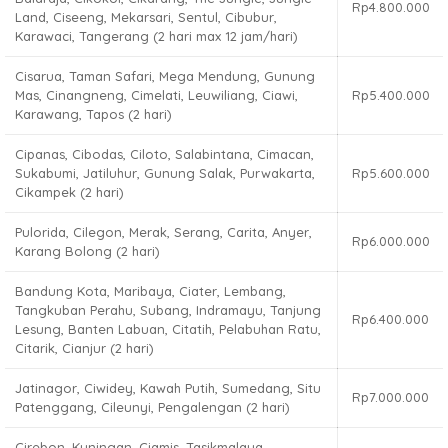
Rp4.800.000
Land, Ciseeng, Mekarsari, Sentul, Cibubur,
Karawaci, Tangerang (2 hari max 12 jam/hari)
Cisarua, Taman Safari, Mega Mendung, Gunung
Mas, Cinangneng, Cimelati, Leuwiliang, Ciawi,
Rp5.400.000
Karawang, Tapos (2 hari)
Cipanas, Cibodas, Ciloto, Salabintana, Cimacan,
Sukabumi, Jatiluhur, Gunung Salak, Purwakarta,
Rp5.600.000
Cikampek (2 hari)
Pulorida, Cilegon, Merak, Serang, Carita, Anyer,
Rp6.000.000
Karang Bolong (2 hari)
Bandung Kota, Maribaya, Ciater, Lembang,
Tangkuban Perahu, Subang, Indramayu, Tanjung
Rp6.400.000
Lesung, Banten Labuan, Citatih, Pelabuhan Ratu,
Citarik, Cianjur (2 hari)
Jatinagor, Ciwidey, Kawah Putih, Sumedang, Situ
Rp7.000.000
Patenggang, Cileunyi, Pengalengan (2 hari)
Cirebon, Kuningan, Ciamis, Tasikmalaya,