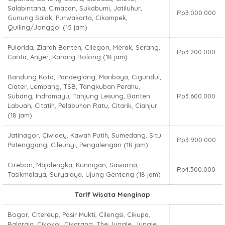
Salabintana, Cimacan, Sukabumi, Jatiluhur,
Rp3.000.000
Gunung Salak, Purwakarta, Cikampek,
Quiling/Jonggol (15 jam)
Pulorida, Ziarah Banten, Cilegon, Merak, Serang,
Rp3.200.000
Carita, Anyer, Karang Bolong (18 jam)
Bandung Kota, Pandeglang, Maribaya, Cigundul,
Ciater, Lembang, TSB, Tangkuban Perahu,
Subang, Indramayu, Tanjung Lesung, Banten
Rp3.600.000
Labuan, Citatih, Pelabuhan Ratu, Citarik, Cianjur
(18 jam)
Jatinagor, Ciwidey, Kawah Putih, Sumedang, Situ
Rp3.900.000
Patenggang, Cileunyi, Pengalengan (18 jam)
Cirebon, Majalengka, Kuningan, Sawarna,
Rp4.300.000
Tasikmalaya, Suryalaya, Ujung Genteng (18 jam)
Tarif Wisata Menginap
Bogor, Citereup, Pasir Mukti, Cilengsi, Cikupa,
Balaraja, Cikokol, Cikarang, The Jungle, Jungle