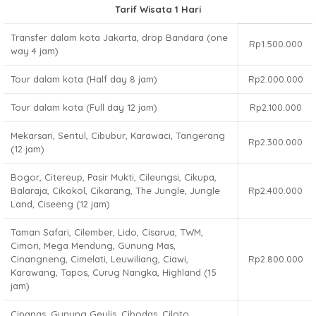
Tarif Wisata 1 Hari
Transfer dalam kota Jakarta, drop Bandara (one
Rp1.500.000
way 4 jam)
Tour dalam kota (Half day 8 jam)
Rp2.000.000
Tour dalam kota (Full day 12 jam)
Rp2.100.000
Mekarsari, Sentul, Cibubur, Karawaci, Tangerang
Rp2.300.000
(12 jam)
Bogor, Citereup, Pasir Mukti, Cileungsi, Cikupa,
Balaraja, Cikokol, Cikarang, The Jungle, Jungle
Rp2.400.000
Land, Ciseeng (12 jam)
Taman Safari, Cilember, Lido, Cisarua, TWM,
Cimori, Mega Mendung, Gunung Mas,
Cinangneng, Cimelati, Leuwiliang, Ciawi,
Rp2.800.000
Karawang, Tapos, Curug Nangka, Highland (15
jam)
Cipanas, Gunung Geulis, Cibodas, Ciloto,