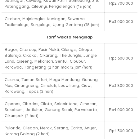
Jatinagor, Ciwidey, Kawah Putih, Sumedang, Situ
Rp2.700.000
Patenggang, Cileunyi, Pengalengan (18 jam)
Cirebon, Majalengka, Kuningan, Sawarna,
Rp3.000.000
Tasikmalaya, Suryalaya, Ujung Genteng (18 jam)
Tarif Wisata Menginap
Bogor, Citereup, Pasir Mukti, Cilengsi, Cikupa,
Balaraja, Cikokol, Cikarang, The Jungle, Jungle
Rp3.600.000
Land, Ciseeng, Mekarsari, Sentul, Cibubur,
Karawaci, Tangerang (2 hari max 12 jam/hari)
Cisarua, Taman Safari, Mega Mendung, Gunung
Mas, Cinangneng, Cimelati, Leuwiliang, Ciawi,
Rp3.800.000
Karawang, Tapos (2 hari)
Cipanas, Cibodas, Ciloto, Salabintana, Cimacan,
Sukabumi, Jatiluhur, Gunung Salak, Purwakarta,
Rp4.000.000
Cikampek (2 hari)
Pulorida, Cilegon, Merak, Serang, Carita, Anyer,
Rp4.300.000
Karang Bolong (2 hari)