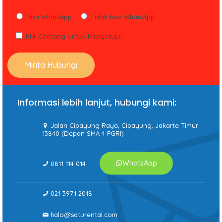
Bisa WhatsApp
Tidak bisa WhatsApp
Klik Centang Untuk Menyetujui
Informasi lebih lanjut, hubungi kami:
Jalan Cipayung Raya, Cipayung, Jakarta Timur
13840 (Depan SMA 4 PGRI)
WhatsApp
0811 114 014
021 3971 2018
halo@saturental.com