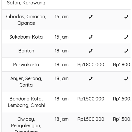
Safari, Karawang
Cibodas, Cimacan,
15 jam
Cipanas
Sukabumi Kota
15 jam
Banten
18 jam
Purwakarta
18 jam
Rp1.800.000
Rp1.800
Anyer, Serang,
18 jam
Carita
Bandung Kota,
18 jam
Rp1.500.000
Rp1.500
Lembang, Cimahi
Ciwidey,
18 jam
Rp1.500.000
Rp1.500
Pengalengan,