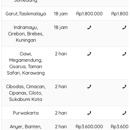
Sumedang
Garut,Tasikmalaya
18 jam
Rp1.800.000
Rp1.800
Indramayu,
18 jam
Cirebon, Brebes,
Kuningan
Ciawi,
2 hari
Megamendung,
Cisarua, Taman
Safari, Karawang
Cibodas, Cimacan,
2 hari
Cipanas, Ciloto,
Sukabumi Kota
Purwakarta
2 hari
Anyer, Banten,
2 hari
Rp3.600.000
Rp3.600