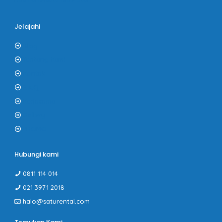
Bus Pariwisata Blue Star
Jelajahi
Blog
Tentang Kami
Kontak
F.A.Q
Kerjasama
Gallery
PROMO
Hubungi kami
0811 114 014
021 3971 2018
halo@saturental.com