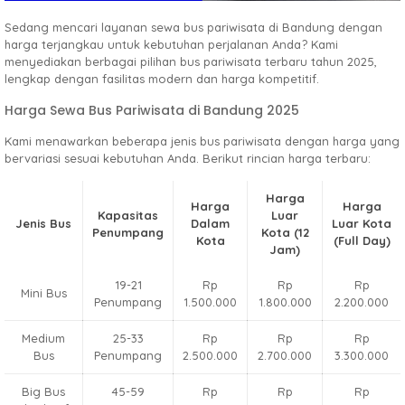
Sedang mencari layanan sewa bus pariwisata di Bandung dengan
harga terjangkau untuk kebutuhan perjalanan Anda? Kami
menyediakan berbagai pilihan bus pariwisata terbaru tahun 2025,
lengkap dengan fasilitas modern dan harga kompetitif.
Harga Sewa Bus Pariwisata di Bandung 2025
Kami menawarkan beberapa jenis bus pariwisata dengan harga yang
bervariasi sesuai kebutuhan Anda. Berikut rincian harga terbaru:
Harga
Harga
Harga
Kapasitas
Luar
Jenis Bus
Dalam
Luar Kota
Penumpang
Kota
(12
Kota
(Full Day)
Jam)
19-21
Rp
Rp
Rp
Mini Bus
Penumpang
1.500.000
1.800.000
2.200.000
Medium
25-33
Rp
Rp
Rp
Bus
Penumpang
2.500.000
2.700.000
3.300.000
Big Bus
45-59
Rp
Rp
Rp