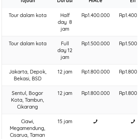
Tujuan
Durasi
HiAce
Elf
Tour dalam kota
Half
Rp1.400.000
Rp1.400
day 8
jam
Tour dalam kota
Full
Rp1.500.000
Rp1.500
day 12
jam
Jakarta, Depok,
12 jam
Rp1.800.000
Rp1.800
Bekasi, BSD
Sentul, Bogor
12 jam
Rp1.800.000
Rp1.800
Kota, Tambun,
Cikarang
Ciawi,
15 jam
Megamendung,
Cisarua, Taman