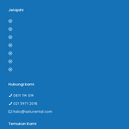
Jelajahi
Blog
Tentang Kami
Kontak
F.A.Q
Kerjasama
Gallery
PROMO
Hubungi kami
0811 114 014
021 3971 2018
halo@saturental.com
Temukan Kami