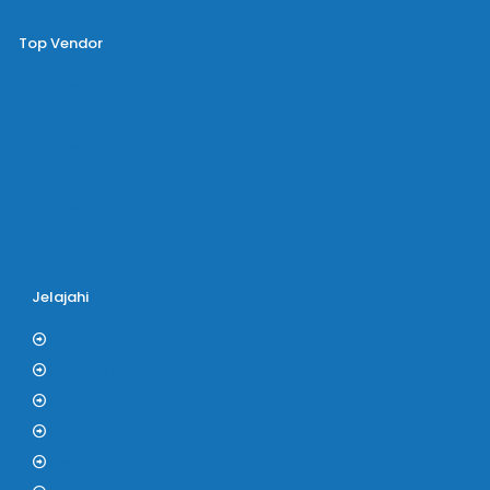
Top Vendor
Bus Pariwisata Big Bird
Bus Pariwisata Starbus
Bus Pariwisata Hiba Utama
Bus Pariwisata White Horse
Bus Pariwisata Bin Ilyas
Bus Pariwisata Blue Star
Jelajahi
Blog
Tentang Kami
Kontak
F.A.Q
Kerjasama