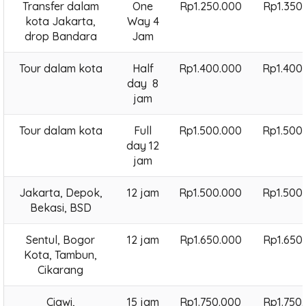
Transfer dalam
One
Rp1.250.000
Rp1.350
kota Jakarta,
Way 4
drop Bandara
Jam
Tour dalam kota
Half
Rp1.400.000
Rp1.400
day 8
jam
Tour dalam kota
Full
Rp1.500.000
Rp1.500
day 12
jam
Jakarta, Depok,
12 jam
Rp1.500.000
Rp1.500
Bekasi, BSD
Sentul, Bogor
12 jam
Rp1.650.000
Rp1.650
Kota, Tambun,
Cikarang
Ciawi,
15 jam
Rp1.750.000
Rp1.750