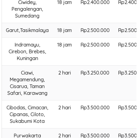
Ciwidey,
18 jam
Rp2.400.000
Rp2.400
Pengalengan,
Sumedang
Garut,Tasikmalaya
18 jam
Rp2.500.000
Rp2.500
Indramayu,
18 jam
Rp2.500.000
Rp2.500
Cirebon, Brebes,
Kuningan
Ciawi,
2 hari
Rp3.250.000
Rp3.250
Megamendung,
Cisarua, Taman
Safari, Karawang
Cibodas, Cimacan,
2 hari
Rp3.500.000
Rp3.500
Cipanas, Ciloto,
Sukabumi Kota
Purwakarta
2 hari
Rp3.500.000
Rp3.500