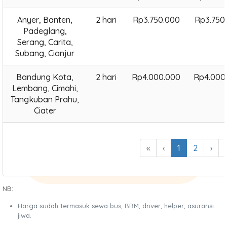
Anyer, Banten,
2 hari
Rp3.750.000
Rp3.750
Padeglang,
Serang, Carita,
Subang, Cianjur
Bandung Kota,
2 hari
Rp4.000.000
Rp4.000
Lembang, Cimahi,
Tangkuban Prahu,
Ciater
«
‹
1
2
›
NB:
Harga sudah termasuk sewa bus, BBM, driver, helper, asuransi
jiwa.