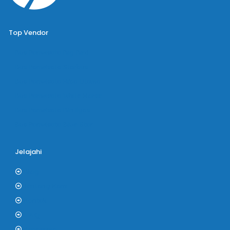
Top Vendor
Bus Pariwisata Big Bird
Bus Pariwisata Starbus
Bus Pariwisata Hiba Utama
Bus Pariwisata White Horse
Bus Pariwisata Bin Ilyas
Bus Pariwisata Blue Star
Jelajahi
Blog
Tentang Kami
Kontak
F.A.Q
Kerjasama